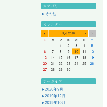
カテゴリー
その他
カレンダー
<
>
9月 2020
▼
日
月
火
水
木
金
土
3
1
3
2
2
1
2
3
1
3
2
3
1
4
2
4
3
3
2
3
1
4
2
4
3
1
4
2
5
3
5
1
4
4
3
1
4
2
5
3
5
1
1
4
2
5
3
6
4
6
2
5
5
1
1
4
2
5
3
6
1
4
6
2
2
5
1
3
6
1
4
7
5
7
3
6
1
6
2
2
5
1
3
6
1
4
7
2
5
7
3
3
6
2
4
7
2
5
1
1
2
3
4
5
10
10
10
10
10
8
6
9
4
9
5
5
8
4
6
9
4
7
5
8
6
6
9
5
7
5
8
4
11
11
10
10
10
11
11
10
11
9
7
5
6
6
9
5
7
5
8
6
9
7
7
6
8
6
9
5
12
10
12
11
11
10
11
12
10
12
11
12
10
8
6
7
7
6
8
6
9
7
8
8
7
9
7
6
13
11
13
12
12
11
12
10
13
11
13
12
10
13
11
9
7
8
8
7
9
7
8
9
9
8
8
7
14
12
14
10
13
13
12
10
13
11
14
12
14
10
10
13
11
14
12
8
9
9
8
8
9
9
9
8
6
7
8
9
10
11
12
17
15
17
13
16
11
16
12
12
15
11
13
16
11
14
17
12
15
17
13
13
16
12
14
17
12
15
11
18
16
18
14
17
12
17
13
13
16
12
14
17
12
15
18
13
16
18
14
14
17
13
15
18
13
16
12
19
17
19
15
18
13
18
14
14
17
13
15
18
13
16
19
14
17
19
15
15
18
14
16
19
14
17
13
20
18
20
16
19
14
19
15
15
18
14
16
19
14
17
20
15
18
20
16
16
19
15
17
20
15
18
14
21
19
21
17
20
15
20
16
16
19
15
17
20
15
18
21
16
19
21
17
17
20
16
18
21
16
19
15
13
14
15
16
17
18
19
24
22
24
20
23
18
23
19
19
22
18
20
23
18
21
24
19
22
24
20
20
23
19
21
24
19
22
18
25
23
25
21
24
19
24
20
20
23
19
21
24
19
22
25
20
23
25
21
21
24
20
22
25
20
23
19
26
24
26
22
25
20
25
21
21
24
20
22
25
20
23
26
21
24
26
22
22
25
21
23
26
21
24
20
27
25
27
23
26
21
26
22
22
25
21
23
26
21
24
27
22
25
27
23
23
26
22
24
27
22
25
21
28
26
28
24
27
22
27
23
23
26
22
24
27
22
25
28
23
26
28
24
24
27
23
25
28
23
26
22
20
21
22
23
24
25
26
31
29
27
30
25
30
26
26
29
25
27
30
25
28
31
26
29
27
27
30
26
28
31
26
29
25
30
28
31
26
27
27
30
26
28
31
26
29
27
30
28
28
31
27
29
27
30
26
31
29
27
28
28
31
27
29
27
30
28
31
29
28
30
28
31
27
30
28
29
28
30
28
31
29
30
29
29
28
31
29
30
29
29
30
31
30
30
29
27
28
29
30
アーカイブ
2020年9月
2019年12月
2019年10月