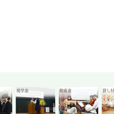
奨学金
助成金
貸し