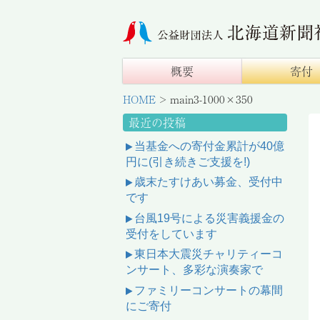
概要
寄付
HOME
>
main3-1000×350
最近の投稿
当基金への寄付金累計が40億
円に(引き続きご支援を!)
歳末たすけあい募金、受付中
です
台風19号による災害義援金の
受付をしています
東日本大震災チャリティーコ
ンサート、多彩な演奏家で
ファミリーコンサートの幕間
にご寄付