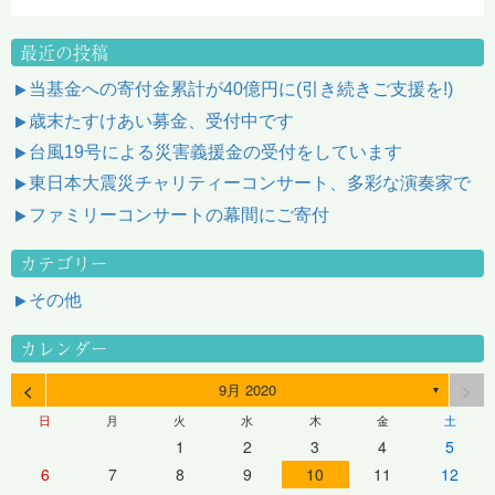
最近の投稿
当基金への寄付金累計が40億円に(引き続きご支援を!)
歳末たすけあい募金、受付中です
台風19号による災害義援金の受付をしています
東日本大震災チャリティーコンサート、多彩な演奏家で
ファミリーコンサートの幕間にご寄付
カテゴリー
その他
カレンダー
<
>
9月 2020
▼
日
月
火
水
木
金
土
1
2
3
4
5
6
7
8
9
10
11
12