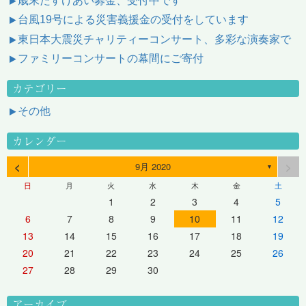
歳末たすけあい募金、受付中です
台風19号による災害義援金の受付をしています
東日本大震災チャリティーコンサート、多彩な演奏家で
ファミリーコンサートの幕間にご寄付
カテゴリー
その他
カレンダー
<
>
9月 2020
▼
日
月
火
水
木
金
土
1
2
3
4
5
6
7
8
9
10
11
12
13
14
15
16
17
18
19
20
21
22
23
24
25
26
27
28
29
30
アーカイブ