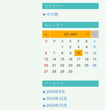
カテゴリー
その他
カレンダー
<
>
9月 2020
▼
日
月
火
水
木
金
土
3
1
3
2
2
1
2
3
1
3
2
3
1
4
2
4
3
3
2
3
1
4
2
4
3
1
4
2
5
3
5
1
4
4
3
1
4
2
5
3
5
1
1
4
2
5
3
6
4
6
2
5
5
1
1
4
2
5
3
6
1
4
6
2
2
5
1
3
6
1
4
7
5
7
3
6
1
6
2
2
5
1
3
6
1
4
7
2
5
7
3
3
6
2
4
7
2
5
1
1
2
3
4
5
10
10
10
10
10
8
6
9
4
9
5
5
8
4
6
9
4
7
5
8
6
6
9
5
7
5
8
4
11
11
10
10
10
11
11
10
11
9
7
5
6
6
9
5
7
5
8
6
9
7
7
6
8
6
9
5
12
10
12
11
11
10
11
12
10
12
11
12
10
8
6
7
7
6
8
6
9
7
8
8
7
9
7
6
13
11
13
12
12
11
12
10
13
11
13
12
10
13
11
9
7
8
8
7
9
7
8
9
9
8
8
7
14
12
14
10
13
13
12
10
13
11
14
12
14
10
10
13
11
14
12
8
9
9
8
8
9
9
9
8
6
7
8
9
10
11
12
17
15
17
13
16
11
16
12
12
15
11
13
16
11
14
17
12
15
17
13
13
16
12
14
17
12
15
11
18
16
18
14
17
12
17
13
13
16
12
14
17
12
15
18
13
16
18
14
14
17
13
15
18
13
16
12
19
17
19
15
18
13
18
14
14
17
13
15
18
13
16
19
14
17
19
15
15
18
14
16
19
14
17
13
20
18
20
16
19
14
19
15
15
18
14
16
19
14
17
20
15
18
20
16
16
19
15
17
20
15
18
14
21
19
21
17
20
15
20
16
16
19
15
17
20
15
18
21
16
19
21
17
17
20
16
18
21
16
19
15
13
14
15
16
17
18
19
24
22
24
20
23
18
23
19
19
22
18
20
23
18
21
24
19
22
24
20
20
23
19
21
24
19
22
18
25
23
25
21
24
19
24
20
20
23
19
21
24
19
22
25
20
23
25
21
21
24
20
22
25
20
23
19
26
24
26
22
25
20
25
21
21
24
20
22
25
20
23
26
21
24
26
22
22
25
21
23
26
21
24
20
27
25
27
23
26
21
26
22
22
25
21
23
26
21
24
27
22
25
27
23
23
26
22
24
27
22
25
21
28
26
28
24
27
22
27
23
23
26
22
24
27
22
25
28
23
26
28
24
24
27
23
25
28
23
26
22
20
21
22
23
24
25
26
31
29
27
30
25
30
26
26
29
25
27
30
25
28
31
26
29
27
27
30
26
28
31
26
29
25
30
28
31
26
27
27
30
26
28
31
26
29
27
30
28
28
31
27
29
27
30
26
31
29
27
28
28
31
27
29
27
30
28
31
29
28
30
28
31
27
30
28
29
28
30
28
31
29
30
29
29
28
31
29
30
29
29
30
31
30
30
29
27
28
29
30
アーカイブ
2020年9月
2019年12月
2019年10月