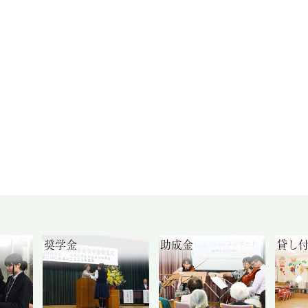
奨学金
助成金
貸し