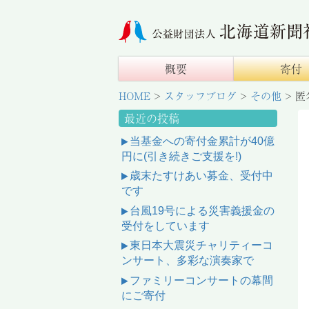
概要
寄付
HOME
>
スタッフブログ
>
その他
>
匿
最近の投稿
当基金への寄付金累計が40億
円に(引き続きご支援を!)
歳末たすけあい募金、受付中
です
台風19号による災害義援金の
受付をしています
東日本大震災チャリティーコ
ンサート、多彩な演奏家で
ファミリーコンサートの幕間
にご寄付