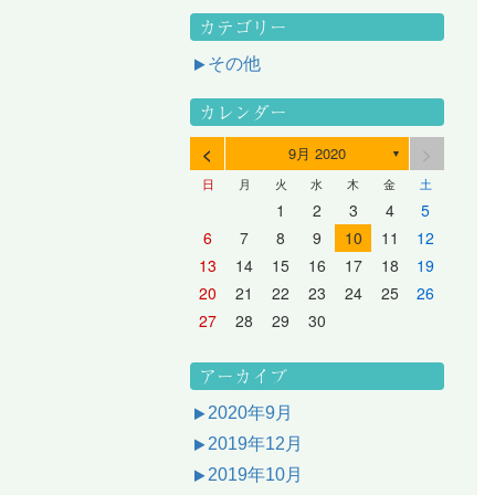
カテゴリー
その他
カレンダー
<
>
9月 2020
▼
日
月
火
水
木
金
土
3
1
3
2
2
1
2
3
1
3
2
3
1
4
2
4
3
3
2
3
1
4
2
4
3
1
4
2
5
3
5
1
4
4
3
1
4
2
5
3
5
1
1
4
2
5
3
6
4
6
2
5
5
1
1
4
2
5
3
6
1
4
6
2
2
5
1
3
6
1
4
7
5
7
3
6
1
6
2
2
5
1
3
6
1
4
7
2
5
7
3
3
6
2
4
7
2
5
1
1
2
3
4
5
10
10
10
10
10
8
6
9
4
9
5
5
8
4
6
9
4
7
5
8
6
6
9
5
7
5
8
4
11
11
10
10
10
11
11
10
11
9
7
5
6
6
9
5
7
5
8
6
9
7
7
6
8
6
9
5
12
10
12
11
11
10
11
12
10
12
11
12
10
8
6
7
7
6
8
6
9
7
8
8
7
9
7
6
13
11
13
12
12
11
12
10
13
11
13
12
10
13
11
9
7
8
8
7
9
7
8
9
9
8
8
7
14
12
14
10
13
13
12
10
13
11
14
12
14
10
10
13
11
14
12
8
9
9
8
8
9
9
9
8
6
7
8
9
10
11
12
17
15
17
13
16
11
16
12
12
15
11
13
16
11
14
17
12
15
17
13
13
16
12
14
17
12
15
11
18
16
18
14
17
12
17
13
13
16
12
14
17
12
15
18
13
16
18
14
14
17
13
15
18
13
16
12
19
17
19
15
18
13
18
14
14
17
13
15
18
13
16
19
14
17
19
15
15
18
14
16
19
14
17
13
20
18
20
16
19
14
19
15
15
18
14
16
19
14
17
20
15
18
20
16
16
19
15
17
20
15
18
14
21
19
21
17
20
15
20
16
16
19
15
17
20
15
18
21
16
19
21
17
17
20
16
18
21
16
19
15
13
14
15
16
17
18
19
24
22
24
20
23
18
23
19
19
22
18
20
23
18
21
24
19
22
24
20
20
23
19
21
24
19
22
18
25
23
25
21
24
19
24
20
20
23
19
21
24
19
22
25
20
23
25
21
21
24
20
22
25
20
23
19
26
24
26
22
25
20
25
21
21
24
20
22
25
20
23
26
21
24
26
22
22
25
21
23
26
21
24
20
27
25
27
23
26
21
26
22
22
25
21
23
26
21
24
27
22
25
27
23
23
26
22
24
27
22
25
21
28
26
28
24
27
22
27
23
23
26
22
24
27
22
25
28
23
26
28
24
24
27
23
25
28
23
26
22
20
21
22
23
24
25
26
31
29
27
30
25
30
26
26
29
25
27
30
25
28
31
26
29
27
27
30
26
28
31
26
29
25
30
28
31
26
27
27
30
26
28
31
26
29
27
30
28
28
31
27
29
27
30
26
31
29
27
28
28
31
27
29
27
30
28
31
29
28
30
28
31
27
30
28
29
28
30
28
31
29
30
29
29
28
31
29
30
29
29
30
31
30
30
29
27
28
29
30
アーカイブ
2020年9月
2019年12月
2019年10月