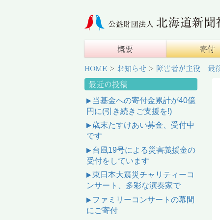
概要
寄付
HOME
>
お知らせ
>
障害者が主役 最
最近の投稿
当基金への寄付金累計が40億
円に(引き続きご支援を!)
歳末たすけあい募金、受付中
です
台風19号による災害義援金の
受付をしています
東日本大震災チャリティーコ
ンサート、多彩な演奏家で
ファミリーコンサートの幕間
にご寄付