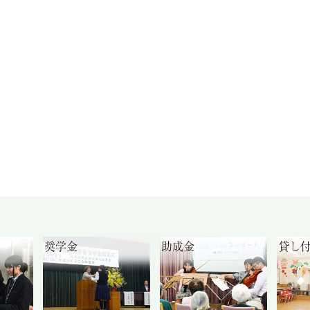
奨学金
助成金
貸し