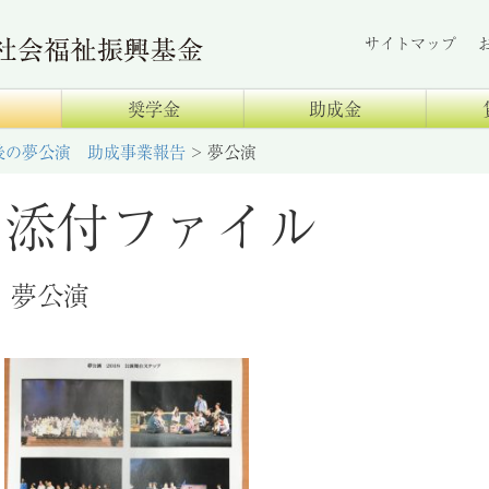
サイトマップ
奨学金
助成金
後の夢公演 助成事業報告
>
夢公演
添付ファイル
夢公演