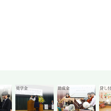
奨学金
助成金
貸し