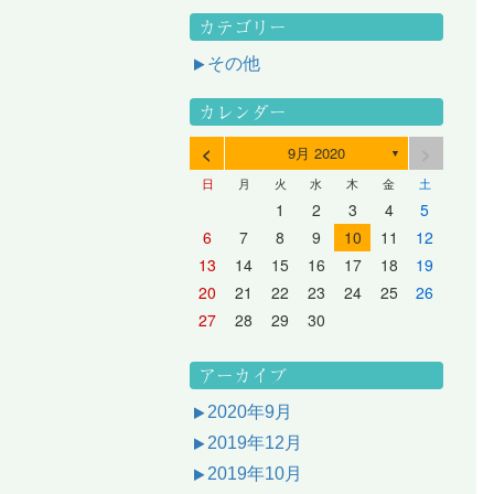
カテゴリー
その他
カレンダー
<
>
9月 2020
▼
日
月
火
水
木
金
土
3
1
3
2
2
1
2
3
1
3
2
3
1
4
2
4
3
3
2
3
1
4
2
4
3
1
4
2
5
3
5
1
4
4
3
1
4
2
5
3
5
1
1
4
2
5
3
6
4
6
2
5
5
1
1
4
2
5
3
6
1
4
6
2
2
5
1
3
6
1
4
7
5
7
3
6
1
6
2
2
5
1
3
6
1
4
7
2
5
7
3
3
6
2
4
7
2
5
1
1
2
3
4
5
10
10
10
10
10
8
6
9
4
9
5
5
8
4
6
9
4
7
5
8
6
6
9
5
7
5
8
4
11
11
10
10
10
11
11
10
11
9
7
5
6
6
9
5
7
5
8
6
9
7
7
6
8
6
9
5
12
10
12
11
11
10
11
12
10
12
11
12
10
8
6
7
7
6
8
6
9
7
8
8
7
9
7
6
13
11
13
12
12
11
12
10
13
11
13
12
10
13
11
9
7
8
8
7
9
7
8
9
9
8
8
7
14
12
14
10
13
13
12
10
13
11
14
12
14
10
10
13
11
14
12
8
9
9
8
8
9
9
9
8
6
7
8
9
10
11
12
17
15
17
13
16
11
16
12
12
15
11
13
16
11
14
17
12
15
17
13
13
16
12
14
17
12
15
11
18
16
18
14
17
12
17
13
13
16
12
14
17
12
15
18
13
16
18
14
14
17
13
15
18
13
16
12
19
17
19
15
18
13
18
14
14
17
13
15
18
13
16
19
14
17
19
15
15
18
14
16
19
14
17
13
20
18
20
16
19
14
19
15
15
18
14
16
19
14
17
20
15
18
20
16
16
19
15
17
20
15
18
14
21
19
21
17
20
15
20
16
16
19
15
17
20
15
18
21
16
19
21
17
17
20
16
18
21
16
19
15
13
14
15
16
17
18
19
24
22
24
20
23
18
23
19
19
22
18
20
23
18
21
24
19
22
24
20
20
23
19
21
24
19
22
18
25
23
25
21
24
19
24
20
20
23
19
21
24
19
22
25
20
23
25
21
21
24
20
22
25
20
23
19
26
24
26
22
25
20
25
21
21
24
20
22
25
20
23
26
21
24
26
22
22
25
21
23
26
21
24
20
27
25
27
23
26
21
26
22
22
25
21
23
26
21
24
27
22
25
27
23
23
26
22
24
27
22
25
21
28
26
28
24
27
22
27
23
23
26
22
24
27
22
25
28
23
26
28
24
24
27
23
25
28
23
26
22
20
21
22
23
24
25
26
31
29
27
30
25
30
26
26
29
25
27
30
25
28
31
26
29
27
27
30
26
28
31
26
29
25
30
28
31
26
27
27
30
26
28
31
26
29
27
30
28
28
31
27
29
27
30
26
31
29
27
28
28
31
27
29
27
30
28
31
29
28
30
28
31
27
30
28
29
28
30
28
31
29
30
29
29
28
31
29
30
29
29
30
31
30
30
29
27
28
29
30
アーカイブ
2020年9月
2019年12月
2019年10月