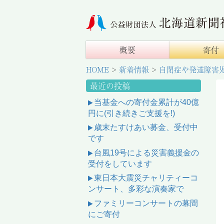
概要
寄付
HOME
>
新着情報
>
自閉症や発達障害
最近の投稿
当基金への寄付金累計が40億
円に(引き続きご支援を!)
歳末たすけあい募金、受付中
です
台風19号による災害義援金の
受付をしています
東日本大震災チャリティーコ
ンサート、多彩な演奏家で
ファミリーコンサートの幕間
にご寄付