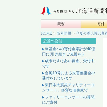
概要
寄付
HOME
>
新着情報
>
今夏の震災被災者
最近の投稿
当基金への寄付金累計が40億
円に(引き続きご支援を!)
歳末たすけあい募金、受付中
です
台風19号による災害義援金の
受付をしています
東日本大震災チャリティーコ
ンサート、多彩な演奏家で
ファミリーコンサートの幕間
にご寄付