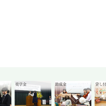
奨学金
助成金
貸し