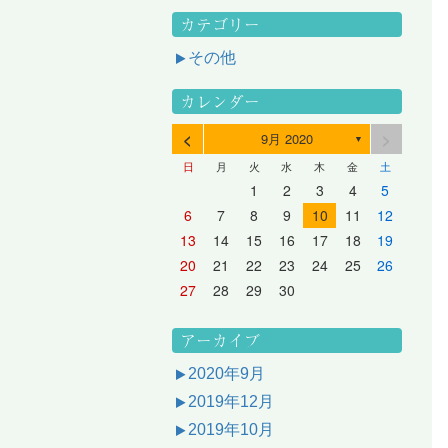
カテゴリー
その他
カレンダー
<
>
9月 2020
▼
日
月
火
水
木
金
土
3
1
3
2
2
1
2
3
1
3
2
3
1
4
2
4
3
3
2
3
1
4
2
4
3
1
4
2
5
3
5
1
4
4
3
1
4
2
5
3
5
1
1
4
2
5
3
6
4
6
2
5
5
1
1
4
2
5
3
6
1
4
6
2
2
5
1
3
6
1
4
7
5
7
3
6
1
6
2
2
5
1
3
6
1
4
7
2
5
7
3
3
6
2
4
7
2
5
1
1
2
3
4
5
10
10
10
10
10
8
6
9
4
9
5
5
8
4
6
9
4
7
5
8
6
6
9
5
7
5
8
4
11
11
10
10
10
11
11
10
11
9
7
5
6
6
9
5
7
5
8
6
9
7
7
6
8
6
9
5
12
10
12
11
11
10
11
12
10
12
11
12
10
8
6
7
7
6
8
6
9
7
8
8
7
9
7
6
13
11
13
12
12
11
12
10
13
11
13
12
10
13
11
9
7
8
8
7
9
7
8
9
9
8
8
7
14
12
14
10
13
13
12
10
13
11
14
12
14
10
10
13
11
14
12
8
9
9
8
8
9
9
9
8
6
7
8
9
10
11
12
17
15
17
13
16
11
16
12
12
15
11
13
16
11
14
17
12
15
17
13
13
16
12
14
17
12
15
11
18
16
18
14
17
12
17
13
13
16
12
14
17
12
15
18
13
16
18
14
14
17
13
15
18
13
16
12
19
17
19
15
18
13
18
14
14
17
13
15
18
13
16
19
14
17
19
15
15
18
14
16
19
14
17
13
20
18
20
16
19
14
19
15
15
18
14
16
19
14
17
20
15
18
20
16
16
19
15
17
20
15
18
14
21
19
21
17
20
15
20
16
16
19
15
17
20
15
18
21
16
19
21
17
17
20
16
18
21
16
19
15
13
14
15
16
17
18
19
24
22
24
20
23
18
23
19
19
22
18
20
23
18
21
24
19
22
24
20
20
23
19
21
24
19
22
18
25
23
25
21
24
19
24
20
20
23
19
21
24
19
22
25
20
23
25
21
21
24
20
22
25
20
23
19
26
24
26
22
25
20
25
21
21
24
20
22
25
20
23
26
21
24
26
22
22
25
21
23
26
21
24
20
27
25
27
23
26
21
26
22
22
25
21
23
26
21
24
27
22
25
27
23
23
26
22
24
27
22
25
21
28
26
28
24
27
22
27
23
23
26
22
24
27
22
25
28
23
26
28
24
24
27
23
25
28
23
26
22
20
21
22
23
24
25
26
31
29
27
30
25
30
26
26
29
25
27
30
25
28
31
26
29
27
27
30
26
28
31
26
29
25
30
28
31
26
27
27
30
26
28
31
26
29
27
30
28
28
31
27
29
27
30
26
31
29
27
28
28
31
27
29
27
30
28
31
29
28
30
28
31
27
30
28
29
28
30
28
31
29
30
29
29
28
31
29
30
29
29
30
31
30
30
29
27
28
29
30
アーカイブ
2020年9月
2019年12月
2019年10月